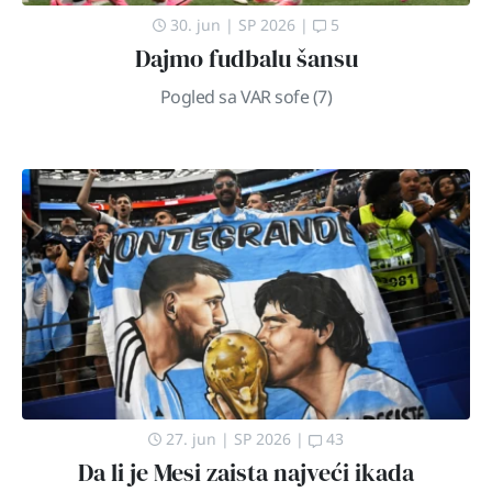
30. jun
|
SP 2026
|
5
Dajmo fudbalu šansu
Pogled sa VAR sofe (7)
27. jun
|
SP 2026
|
43
Da li je Mesi zaista najveći ikada