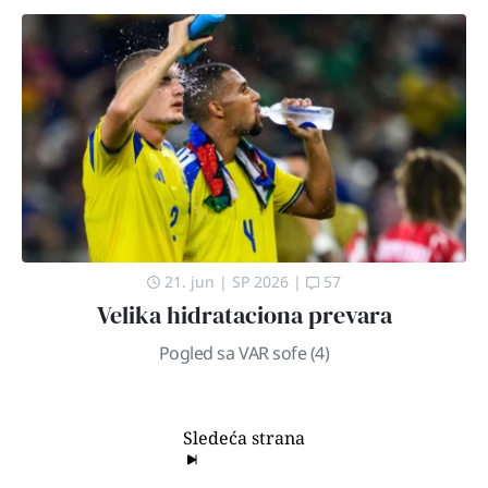
21. jun
|
SP 2026
|
57
Velika hidrataciona prevara
Pogled sa VAR sofe (4)
Sledeća strana