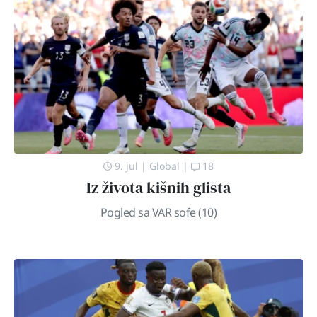
9. jul
|
Global
|
18
Iz života kišnih glista
Pogled sa VAR sofe (10)