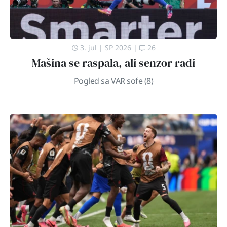
3. jul
|
SP 2026
|
26
Mašina se raspala, ali senzor radi
Pogled sa VAR sofe (8)