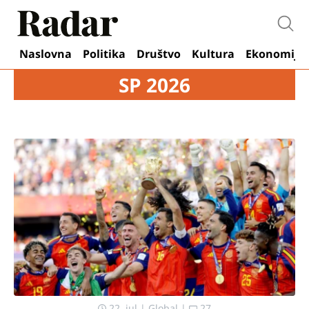
Otvo
Naslovna
Politika
Društvo
Kultura
Ekonomija
SP 2026
22. jul
|
Global
|
27