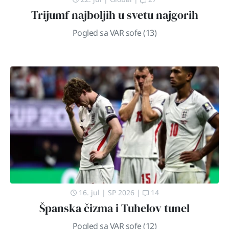
Trijumf najboljih u svetu najgorih
Pogled sa VAR sofe (13)
16. jul
|
SP 2026
|
14
Španska čizma i Tuhelov tunel
Pogled sa VAR sofe (12)