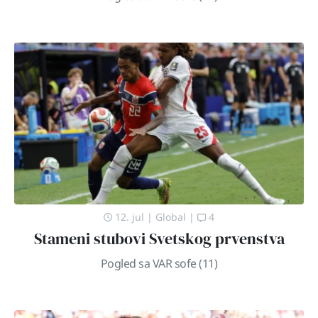
12. jul
|
Global
|
4
Stameni stubovi Svetskog prvenstva
Pogled sa VAR sofe (11)