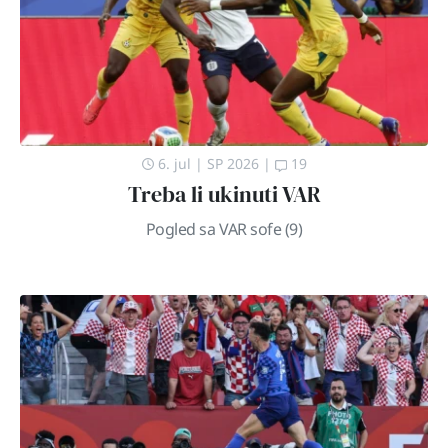
6. jul
|
SP 2026
|
19
Treba li ukinuti VAR
Pogled sa VAR sofe (9)